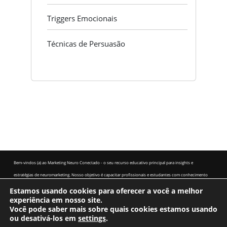
Triggers Emocionais
Técnicas de Persuasão
Bem-vindos (a) ao Marketing Neuro Conectado - o seu recurso educativo principal para insights e
estratégias de neuromarketing. Nosso objetivo é capacitar profissionais e estudantes com conhecimento
baseado em pesquisas para entender e aplicar as técnicas de neuromarketing. Descubra como a ciência do
Estamos usando cookies para oferecer a você a melhor
experiência em nosso site.
comportamento do consumidor pode transformar a sua abordagem de marketing.
Você pode saber mais sobre quais cookies estamos usando
ou desativá-los em
Início
Aviso Legal
settings
.
Termos e condições