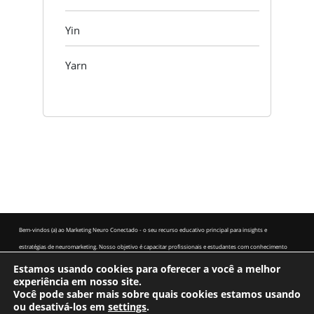
Yin
Yarn
Bem-vindos (a) ao Marketing Neuro Conectado - o seu recurso educativo principal para insights e
estratégias de neuromarketing. Nosso objetivo é capacitar profissionais e estudantes com conhecimento
baseado em pesquisas para entender e aplicar as técnicas de neuromarketing. Descubra como a ciência do
Estamos usando cookies para oferecer a você a melhor
experiência em nosso site.
comportamento do consumidor pode transformar a sua abordagem de marketing.
Você pode saber mais sobre quais cookies estamos usando
ou desativá-los em
Início
Aviso Legal
settings
.
Termos e condições