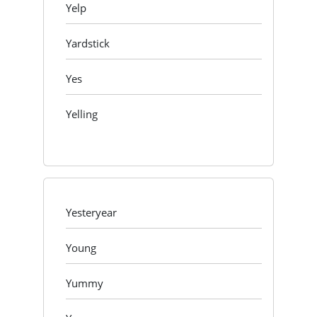
Yelp
Yardstick
Yes
Yelling
Yesteryear
Young
Yummy