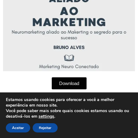
Download
Estamos usando cookies para oferecer a você a melhor
experiência em nosso site.
Você pode saber mais sobre quais cookies estamos usando ou
Schema Global Ativado? 0
desativá-los em
settings
.
Aceitar
Rejeitar