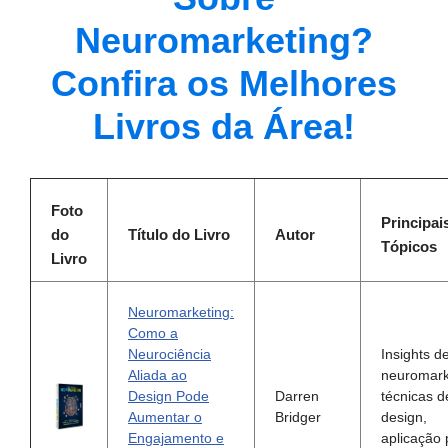
Neuromarketing?
Confira os Melhores
Livros da Área!
Foto
Principai
do
Título do Livro
Autor
Tópicos
Livro
Neuromarketing:
Como a
Neurociência
Insights d
Aliada ao
neuromark
Design Pode
Darren
técnicas d
Aumentar o
Bridger
design,
Engajamento e
aplicação 