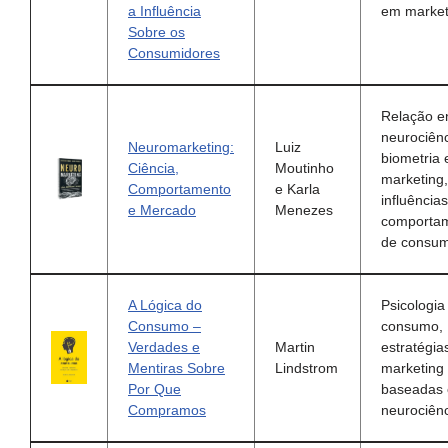
a Influência
em market
Sobre os
Consumidores
Relação e
neurociênc
Neuromarketing:
Luiz
biometria 
Ciência,
Moutinho
marketing,
Comportamento
e Karla
influência
e Mercado
Menezes
comporta
de consu
A Lógica do
Psicologia
Consumo –
consumo,
Verdades e
Martin
estratégia
Mentiras Sobre
Lindstrom
marketing
Por Que
baseadas
Compramos
neurociên