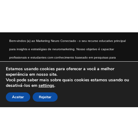
Bem-vindos (a) ao Marketing Neuro Conectado - o seu recurso educativo principal
para insights e estratégias de neuromarketing. Nosso objetivo é capacitar
profissionais e estudantes com conhecimento baseado em pesquisas para
entender e aplicar as técnicas de neuromarketing. Descubra como a ciência do
Estamos usando cookies para oferecer a você a melhor
experiência em nosso site.
comportamento do consumidor pode transformar a sua abordagem de marketing.
Você pode saber mais sobre quais cookies estamos usando ou
desativá-los em
settings
.
Início
Aviso Legal
Termos e condições
Política Privacidade
Política de Cookies
Aceitar
Rejeitar
Contato
Sobre Nós
Schema Global Ativado? 0