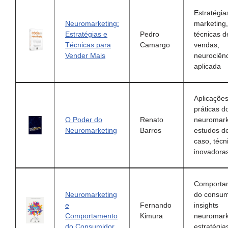
Estratégia
Neuromarketing:
marketing,
Estratégias e
Pedro
técnicas d
Técnicas para
Camargo
vendas,
Vender Mais
neurociên
aplicada
Aplicaçõe
práticas d
O Poder do
Renato
neuromark
Neuromarketing
Barros
estudos d
caso, técn
inovadora
Comporta
Neuromarketing
do consum
e
Fernando
insights
Comportamento
Kimura
neuromark
do Consumidor
estratégia