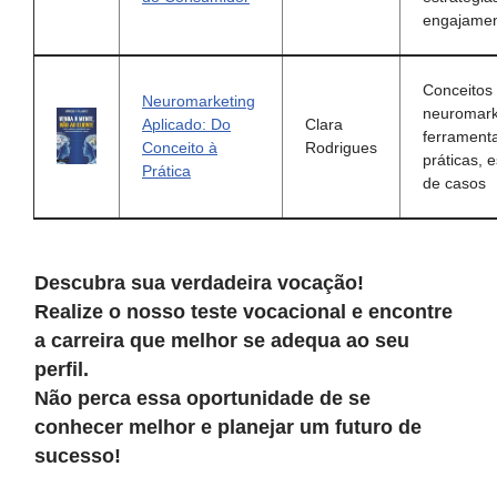
engajame
Conceitos
Neuromarketing
neuromark
Aplicado: Do
Clara
ferrament
Conceito à
Rodrigues
práticas, 
Prática
de casos
Descubra sua verdadeira vocação!
Realize o nosso teste vocacional e encontre
a carreira que melhor se adequa ao seu
perfil.
Não perca essa oportunidade de se
conhecer melhor e planejar um futuro de
sucesso!