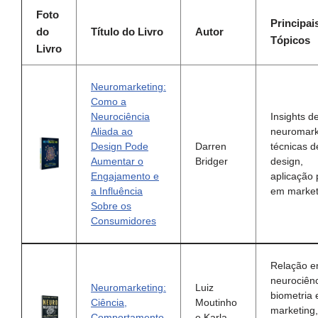
Foto
Principai
do
Título do Livro
Autor
Tópicos
Livro
Neuromarketing:
Como a
Neurociência
Insights d
Aliada ao
neuromark
Design Pode
Darren
técnicas d
Aumentar o
Bridger
design,
Engajamento e
aplicação 
a Influência
em market
Sobre os
Consumidores
Relação e
neurociênc
Neuromarketing:
Luiz
biometria 
Ciência,
Moutinho
marketing,
Comportamento
e Karla