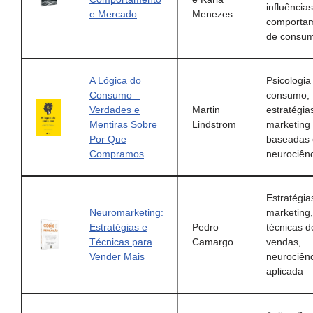
influência
e Mercado
Menezes
comporta
de consu
A Lógica do
Psicologia
Consumo –
consumo,
Verdades e
Martin
estratégia
Mentiras Sobre
Lindstrom
marketing
Por Que
baseadas
Compramos
neurociên
Estratégia
Neuromarketing:
marketing,
Estratégias e
Pedro
técnicas d
Técnicas para
Camargo
vendas,
Vender Mais
neurociên
aplicada