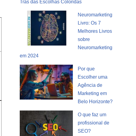
Trás das Escolhas Coloridas
Neuromarketing
Livro: Os 7
Melhores Livros
sobre
Neuromarketing
em 2024
Por que
Escolher uma
Agência de
Marketing em
Belo Horizonte?
O que faz um
profissional de
SEO?