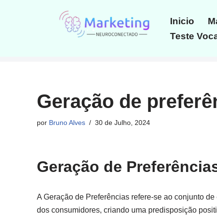
Inicio
Ma
Avançar
Teste Voca
para
o
conteúdo
Geração de preferê
por
Bruno Alves
30 de Julho, 2024
Geração de Preferência
A Geração de Preferências refere-se ao conjunto de e
dos consumidores, criando uma predisposição posit