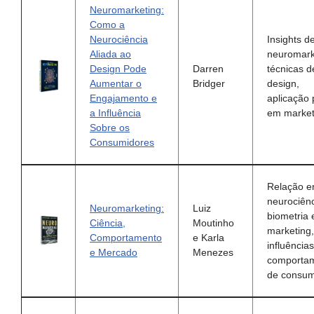
Neuromarketing:
Como a
Neurociência
Insights d
Aliada ao
neuromark
Design Pode
Darren
técnicas d
Aumentar o
Bridger
design,
Engajamento e
aplicação 
a Influência
em market
Sobre os
Consumidores
Relação e
neurociênc
Neuromarketing:
Luiz
biometria 
Ciência,
Moutinho
marketing,
Comportamento
e Karla
influência
e Mercado
Menezes
comporta
de consu