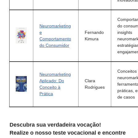
inovadora
Comporta
Neuromarketing
do consum
e
Fernando
insights
Comportamento
Kimura
neuromark
do Consumidor
estratégia
engajame
Conceitos
Neuromarketing
neuromark
Aplicado: Do
Clara
ferrament
Conceito à
Rodrigues
práticas, 
Prática
de casos
Descubra sua verdadeira vocação!
Realize o nosso teste vocacional e encontre