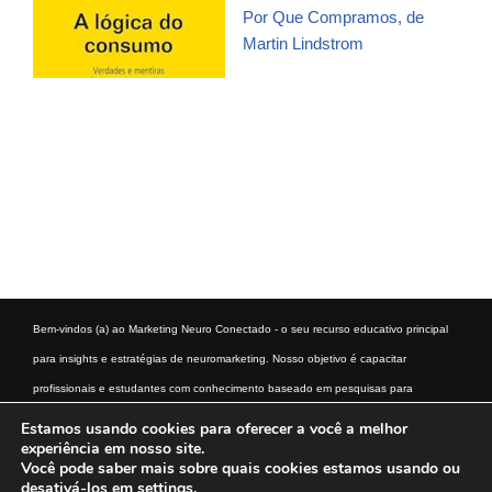
Por Que Compramos, de
Martin Lindstrom
Bem-vindos (a) ao Marketing Neuro Conectado - o seu recurso educativo principal
para insights e estratégias de neuromarketing. Nosso objetivo é capacitar
profissionais e estudantes com conhecimento baseado em pesquisas para
entender e aplicar as técnicas de neuromarketing. Descubra como a ciência do
Estamos usando cookies para oferecer a você a melhor
experiência em nosso site.
comportamento do consumidor pode transformar a sua abordagem de marketing.
Você pode saber mais sobre quais cookies estamos usando ou
desativá-los em
settings
.
Início
Aviso Legal
Termos e condições