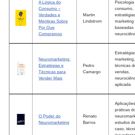
A Lógica do
Psicologia
Consumo –
consumo,
Verdades e
Martin
estratégia
Mentiras Sobre
Lindstrom
marketing
Por Que
baseadas
Compramos
neurociên
Estratégia
Neuromarketing:
marketing,
Estratégias e
Pedro
técnicas d
Técnicas para
Camargo
vendas,
Vender Mais
neurociên
aplicada
Aplicaçõe
práticas d
O Poder do
Renato
neuromark
Neuromarketing
Barros
estudos d
caso, técn