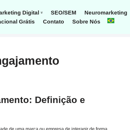
rketing Digital
SEO/SEM
Neuromarketing
cional Grátis
Contato
Sobre Nós
ngajamento
mento: Definição e
ade de uma marca ou empresa de interagir de forma