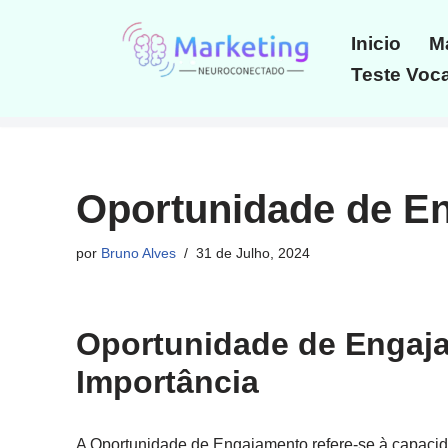
Inicio
Ma
Avançar
Teste Voca
para
o
conteúdo
Oportunidade de E
por
Bruno Alves
31 de Julho, 2024
Oportunidade de Engaja
Importância
A Oportunidade de Engajamento refere-se à capacid