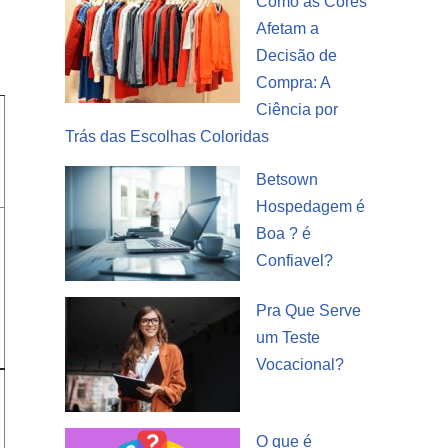
Como as Cores
Afetam a
Decisão de
Compra: A
Ciência por
Trás das Escolhas Coloridas
Betsown
Hospedagem é
Boa ? é
Confiavel?
Pra Que Serve
um Teste
Vocacional?
O que é