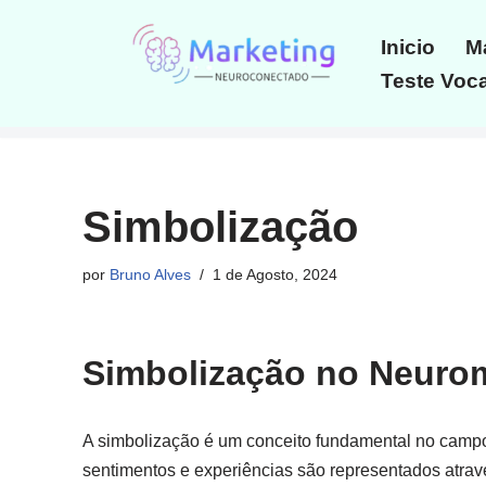
Inicio
Ma
Avançar
Teste Voca
para
o
conteúdo
Simbolização
por
Bruno Alves
1 de Agosto, 2024
Simbolização no Neuro
A simbolização é um conceito fundamental no campo 
sentimentos e experiências são representados atra