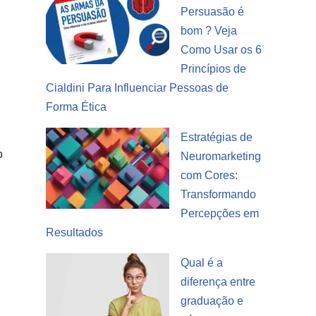
Persuasão é
bom ? Veja
Como Usar os 6
Princípios de
Cialdini Para Influenciar Pessoas de
Forma Ética
Estratégias de
o
Neuromarketing
com Cores:
Transformando
Percepções em
Resultados
Qual é a
diferença entre
graduação e