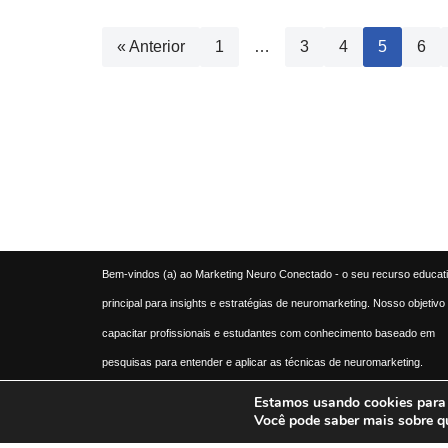
« Anterior
1
…
3
4
5
6
Bem-vindos (a) ao Marketing Neuro Conectado - o seu recurso educat
principal para insights e estratégias de neuromarketing. Nosso objetivo
capacitar profissionais e estudantes com conhecimento baseado em
pesquisas para entender e aplicar as técnicas de neuromarketing.
Descubra como a ciência do comportamento do consumidor pode
Estamos usando cookies para o
Você pode saber mais sobre q
transformar a sua abordagem de marketing.