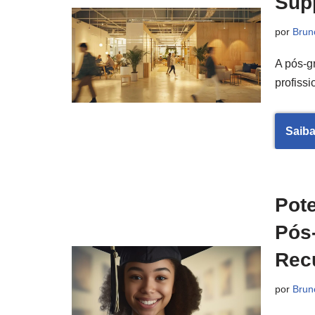
Sup
por
Brun
A pós-g
profiss
Saiba
Pot
Pós
Rec
por
Brun