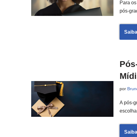
Para os
pós-gr
Saiba
Pós
Mídi
por
Brun
A pós-g
escolha
Saiba