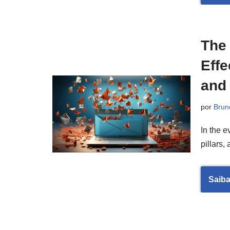
The 
Effe
and
por
Brun
In the e
pillars
Saiba