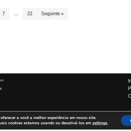
7
…
22
Seguinte »
ivo
I
P
 é
C
ferecer a você a melhor experiência em nosso site.
uais cookies estamos usando ou desativá-los em
settings
.