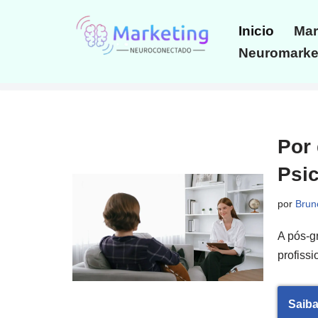
Inicio
Mar
Avançar
Neuromarket
para
o
conteúdo
Por
Psic
por
Brun
A pós-g
profiss
Saiba