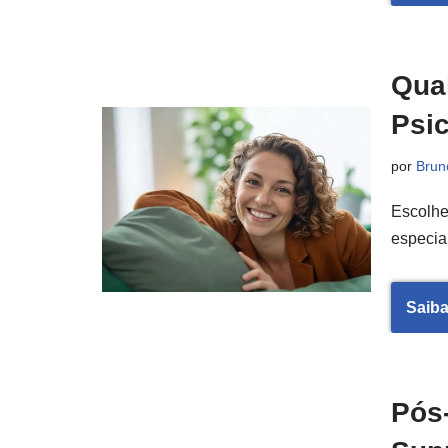
Qua
Psi
por
Brun
Escolhe
especia
Saiba
Pós