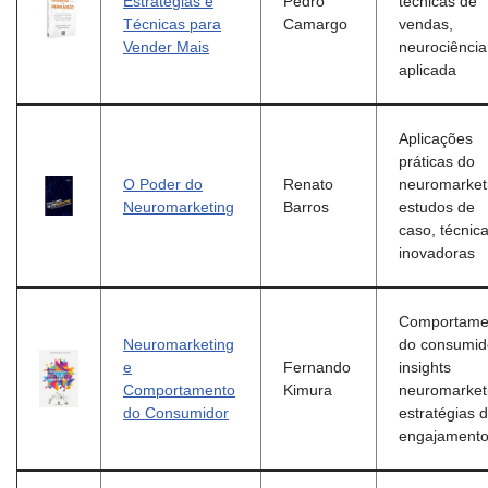
Estratégias e
Pedro
técnicas de
Técnicas para
Camargo
vendas,
Vender Mais
neurociência
aplicada
Aplicações
práticas do
O Poder do
Renato
neuromarket
Neuromarketing
Barros
estudos de
caso, técnic
inovadoras
Comportame
Neuromarketing
do consumid
e
Fernando
insights
Comportamento
Kimura
neuromarket
do Consumidor
estratégias 
engajament