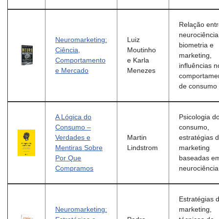
Relação ent
neurociência
Neuromarketing:
Luiz
biometria e
Ciência,
Moutinho
marketing,
Comportamento
e Karla
influências n
e Mercado
Menezes
comportame
de consumo
A Lógica do
Psicologia d
Consumo –
consumo,
Verdades e
Martin
estratégias 
Mentiras Sobre
Lindstrom
marketing
Por Que
baseadas e
Compramos
neurociência
Estratégias 
Neuromarketing:
marketing,