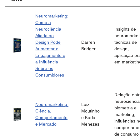
Neuromarketing:
Como a
Neurociência
Insights de
Aliada ao
neuromarket
Design Pode
Darren
técnicas de
Aumentar o
Bridger
design,
Engajamento e
aplicação prá
a Influência
em marketin
Sobre os
Consumidores
Relação ent
neurociência
Neuromarketing:
Luiz
biometria e
Ciência,
Moutinho
marketing,
Comportamento
e Karla
influências n
e Mercado
Menezes
comportame
de consumo