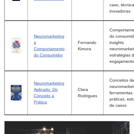
caso, técnic
inovadoras
Comportame
Neuromarketing
do consumid
e
Fernando
insights
Comportamento
Kimura
neuromarket
do Consumidor
estratégias 
engajament
Conceitos d
Neuromarketing
neuromarket
Aplicado: Do
Clara
ferramentas
Conceito à
Rodrigues
práticas, es
Prática
de casos