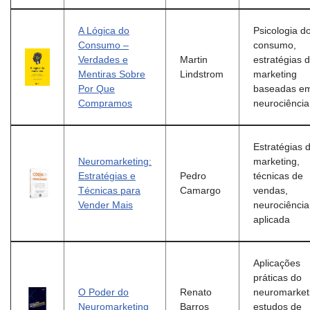
A Lógica do
Psicologia d
Consumo –
consumo,
Verdades e
Martin
estratégias 
Mentiras Sobre
Lindstrom
marketing
Por Que
baseadas e
Compramos
neurociência
Estratégias 
Neuromarketing:
marketing,
Estratégias e
Pedro
técnicas de
Técnicas para
Camargo
vendas,
Vender Mais
neurociência
aplicada
Aplicações
práticas do
O Poder do
Renato
neuromarket
Neuromarketing
Barros
estudos de