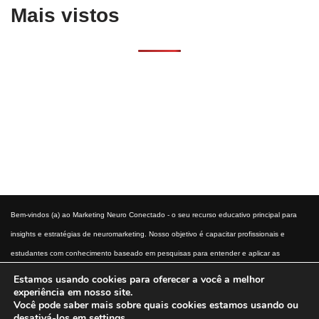
Mais vistos
Bem-vindos (a) ao Marketing Neuro Conectado - o seu recurso educativo principal para
insights e estratégias de neuromarketing. Nosso objetivo é capacitar profissionais e
estudantes com conhecimento baseado em pesquisas para entender e aplicar as
técnicas de neuromarketing. Descubra como a ciência do comportamento do consumidor
Estamos usando cookies para oferecer a você a melhor
experiência em nosso site.
pode transformar a sua abordagem de marketing.
Você pode saber mais sobre quais cookies estamos usando ou
desativá-los em
settings
.
Início
Aviso Legal
Termos e condições