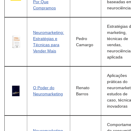
Por Que
baseadas e
Compramos
neurociência
Estratégias 
Neuromarketing:
marketing,
Estratégias e
Pedro
técnicas de
Técnicas para
Camargo
vendas,
Vender Mais
neurociência
aplicada
Aplicações
práticas do
O Poder do
Renato
neuromarket
Neuromarketing
Barros
estudos de
caso, técnic
inovadoras
Comportame
Neuromarketing
do consumid