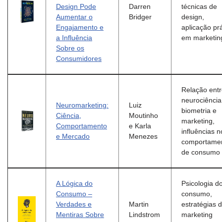
Design Pode
Darren
técnicas de
Aumentar o
Bridger
design,
Engajamento e
aplicação prá
a Influência
em marketin
Sobre os
Consumidores
Relação ent
neurociência
Neuromarketing:
Luiz
biometria e
Ciência,
Moutinho
marketing,
Comportamento
e Karla
influências n
e Mercado
Menezes
comportame
de consumo
A Lógica do
Psicologia d
Consumo –
consumo,
Verdades e
Martin
estratégias 
Mentiras Sobre
Lindstrom
marketing