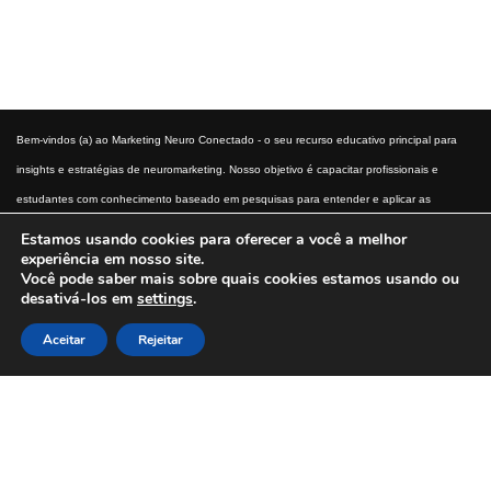
Bem-vindos (a) ao Marketing Neuro Conectado - o seu recurso educativo principal para
insights e estratégias de neuromarketing. Nosso objetivo é capacitar profissionais e
estudantes com conhecimento baseado em pesquisas para entender e aplicar as
técnicas de neuromarketing. Descubra como a ciência do comportamento do consumidor
Estamos usando cookies para oferecer a você a melhor
experiência em nosso site.
pode transformar a sua abordagem de marketing.
Você pode saber mais sobre quais cookies estamos usando ou
desativá-los em
settings
.
Início
Aviso Legal
Termos e condições
Política Privacidade
Política de Cookies
Aceitar
Rejeitar
Contato
Sobre Nós
Schema Global Ativado? 0