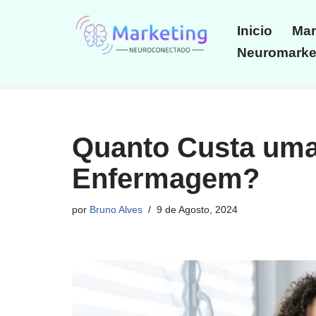
Inicio
Mar
Avançar
Neuromarket
para
o
conteúdo
Quanto Custa um
Enfermagem?
por
Bruno Alves
9 de Agosto, 2024