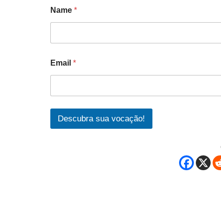
Name
*
Email
*
Descubra sua vocação!