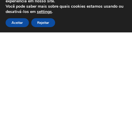
experiência em nosso site.
Você pode saber mais sobre quais cookies estamos usando ou
desativá-los em
settings
.
Eye-Tracking: O Poder do Olhar
Aceitar
Rejeitar
na Análise do Comportamento do
Consumidor
Como criar um Site: Um Guia
Passo a Passo para Montar seu
Próprio Site 2024
Por que Escolher uma Agência de
Marketing em Belo Horizonte?